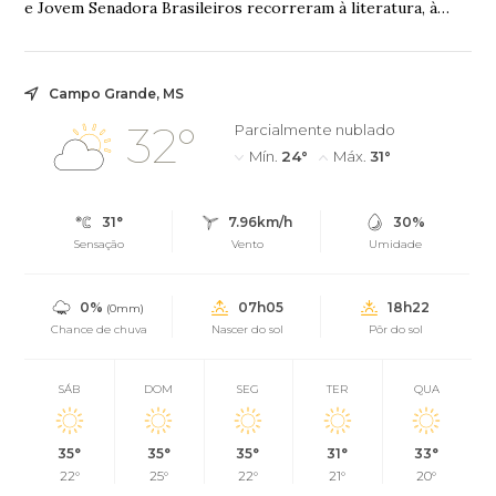
e Jovem Senadora Brasileiros recorreram à literatura, à
filosofia, à legislação e à ciência...
Campo Grande, MS
32°
Parcialmente nublado
Mín.
24°
Máx.
31°
31°
7.96km/h
30%
Sensação
Vento
Umidade
0%
07h05
18h22
(0mm)
Chance de chuva
Nascer do sol
Pôr do sol
SÁB
DOM
SEG
TER
QUA
35°
35°
35°
31°
33°
22°
25°
22°
21°
20°