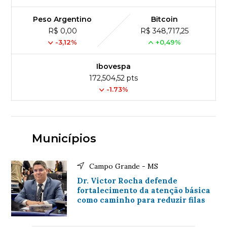
Peso Argentino
Bitcoin
R$ 0,00
R$ 348,717,25
-3,12%
+0,49%
Ibovespa
172,504,52 pts
-1.73%
Municípios
Campo Grande - MS
Dr. Victor Rocha defende
fortalecimento da atenção básica
como caminho para reduzir filas