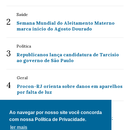
Saúde
2
Semana Mundial do Aleitamento Materno
marca início do Agosto Dourado
Política
3
Republicanos lança candidatura de Tarcísio
ao governo de São Paulo
Geral
4
Procon-RJ orienta sobre danos em aparelhos
por falta de luz
Economia
Ao navegar por nosso site você concorda
5
Mega-Sena acumula para R$ 135 milhões;
com nossa Política de Privacidade.
confira as dezenas sorteadas
ler mais