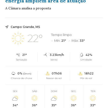
energia ampliem área de atuação
A Câmara analisa a proposta
Campo Grande, MS
22°
Tempo limpo
Mín.
21°
Máx.
33°
21°
3.23km/h
42%
Sensação
Vento
Umidade
0%
07h06
18h22
(0mm)
Chance de chuva
Nascer do sol
Pôr do sol
SEX
SÁB
DOM
SEG
TER
34°
36°
35°
36°
33°