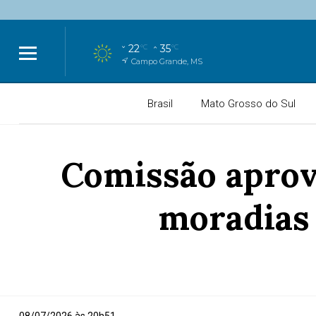
22
35
°C
°C
Campo Grande, MS
Brasil
Mato Grosso do Sul
Comissão aprova
moradias 