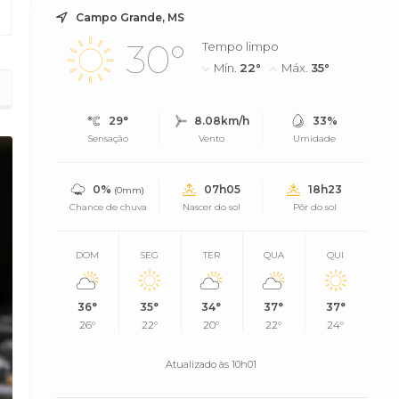
Campo Grande, MS
30°
Tempo limpo
Mín.
22°
Máx.
35°
iciência
29°
8.08km/h
33%
Sensação
Vento
Umidade
0%
07h05
18h23
(0mm)
Chance de chuva
Nascer do sol
Pôr do sol
DOM
SEG
TER
QUA
QUI
36°
35°
34°
37°
37°
26°
22°
20°
22°
24°
Atualizado às 10h01