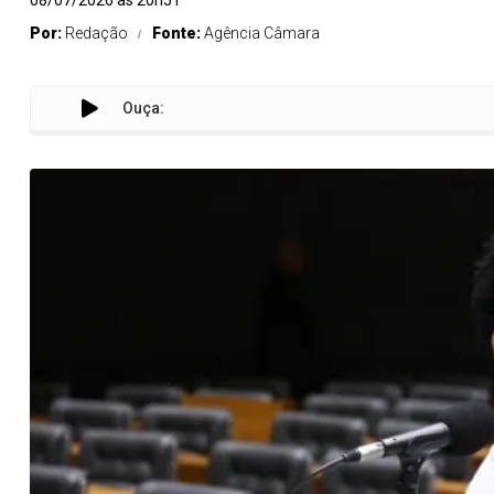
08/07/2026 às 20h51
Por:
Redação
Fonte:
Agência Câmara
Ouça:
Comis