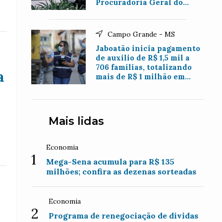
Procuradoria Geral do
Município de Nova Iguaçu
Campo Grande - MS
Jaboatão inicia pagamento
de auxílio de R$ 1,5 mil a
706 famílias, totalizando
a
mais de R$ 1 milhão em
benefícios
Mais lidas
Economia
1
Mega-Sena acumula para R$ 135
milhões; confira as dezenas sorteadas
Economia
2
Programa de renegociação de dívidas