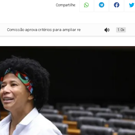
Compartilhe:
são aprova critérios para ampliar reserva de moradias para pessoas com def
1.0x