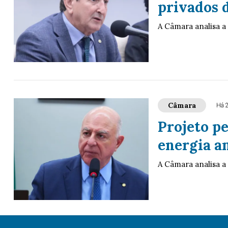
privados 
A Câmara analisa a
Câmara
Há 
Projeto p
energia a
A Câmara analisa a