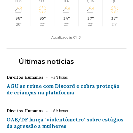
DOM
SEG
TER
QUA
QUI
36°
35°
34°
37°
37°
26°
22°
20°
22°
24°
Atualizado às 01h01
Últimas notícias
Direitos Humanos
Há 3 horas
AGU se reúne com Discord e cobra proteção
de crianças na plataforma
Direitos Humanos
Há 8 horas
OAB/DF lança "violentômetro" sobre estágios
da agressão a mulheres