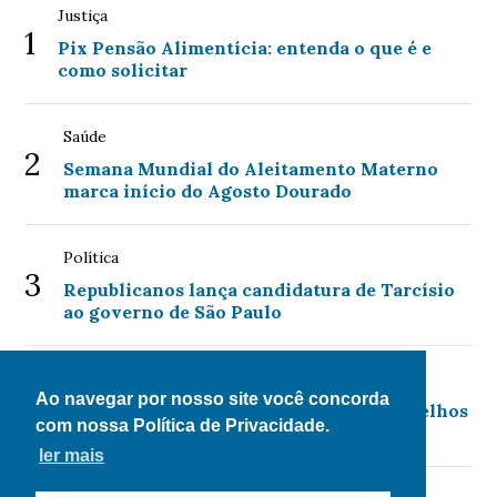
Justiça
1
Pix Pensão Alimentícia: entenda o que é e
como solicitar
Saúde
2
Semana Mundial do Aleitamento Materno
marca início do Agosto Dourado
Política
3
Republicanos lança candidatura de Tarcísio
ao governo de São Paulo
Geral
4
Ao navegar por nosso site você concorda
Procon-RJ orienta sobre danos em aparelhos
com nossa Política de Privacidade.
por falta de luz
ler mais