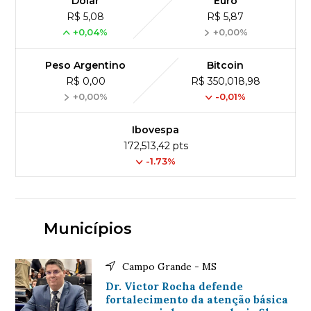
Dólar
Euro
R$ 5,08
R$ 5,87
+0,04%
+0,00%
Peso Argentino
Bitcoin
R$ 0,00
R$ 350,018,98
+0,00%
-0,01%
Ibovespa
172,513,42 pts
-1.73%
Municípios
Campo Grande - MS
Dr. Victor Rocha defende
fortalecimento da atenção básica