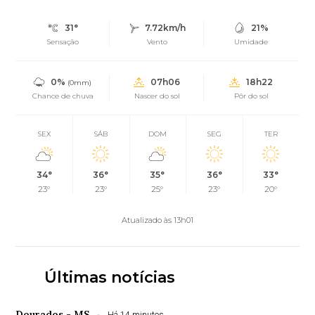
31°
7.72km/h
21%
Sensação
Vento
Umidade
0%
07h06
18h22
(0mm)
Chance de chuva
Nascer do sol
Pôr do sol
SEX
SÁB
DOM
SEG
TER
34°
36°
35°
36°
33°
23°
23°
25°
23°
20°
Atualizado às 13h01
Últimas notícias
Dourados - MS