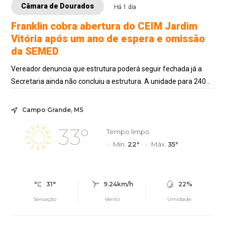
Câmara de Dourados
Há 1 dia
Franklin cobra abertura do CEIM Jardim
Vitória após um ano de espera e omissão
da SEMED
Vereador denuncia que estrutura poderá seguir fechada já a
Secretaria ainda não concluiu a estrutura. A unidade para 240
crianças está pronta desde...
Campo Grande, MS
33°
Tempo limpo
Mín.
22°
Máx.
35°
31°
9.24km/h
22%
Sensação
Vento
Umidade