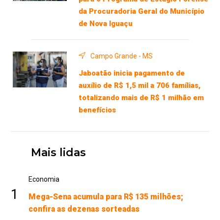
da Procuradoria Geral do Município
de Nova Iguaçu
Campo Grande - MS
Jaboatão inicia pagamento de
auxílio de R$ 1,5 mil a 706 famílias,
totalizando mais de R$ 1 milhão em
benefícios
Mais lidas
Economia
1
Mega-Sena acumula para R$ 135 milhões;
confira as dezenas sorteadas