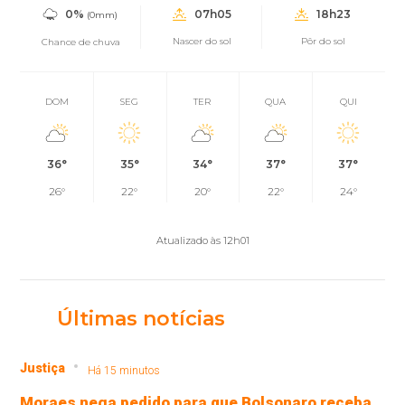
0%
07h05
18h23
(0mm)
Nascer do sol
Pôr do sol
Chance de chuva
DOM
SEG
TER
QUA
QUI
36°
35°
34°
37°
37°
26°
22°
20°
22°
24°
Atualizado às 12h01
Últimas notícias
Justiça
Há 15 minutos
Moraes nega pedido para que Bolsonaro receba