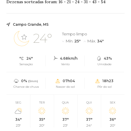
Dezenas sorteadas foram: 16 - 21 - 24 - 31 - 43 - 54
Campo Grande, MS
24°
Tempo limpo
Mín.
25°
Máx.
34°
24°
4.68km/h
43%
Sensação
Vento
Umidade
0%
07h04
18h23
(0mm)
Chance de chuva
Nascer do sol
Pôr do sol
SEG
TER
QUA
QUI
SEX
34°
35°
37°
37°
36°
23°
20°
23°
24°
20°