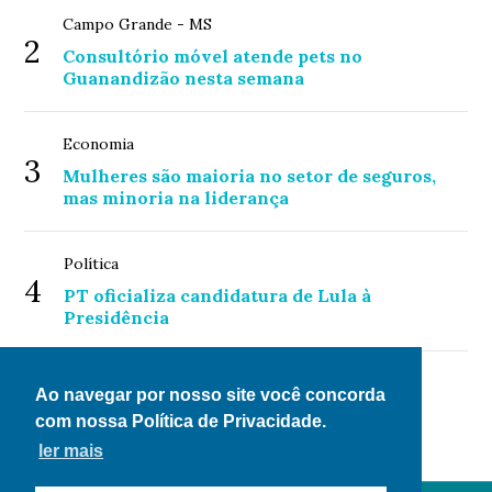
Campo Grande - MS
2
Consultório móvel atende pets no
Guanandizão nesta semana
Economia
3
Mulheres são maioria no setor de seguros,
mas minoria na liderança
Política
4
PT oficializa candidatura de Lula à
Presidência
Senado Federal
Ao navegar por nosso site você concorda
5
Conselho aprova recomendações para
com nossa Política de Privacidade.
regulação de plataformas de streaming
ler mais