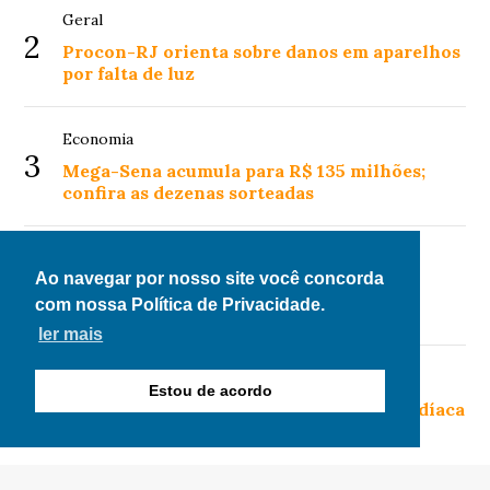
Geral
2
Procon-RJ orienta sobre danos em aparelhos
por falta de luz
Economia
3
Mega-Sena acumula para R$ 135 milhões;
confira as dezenas sorteadas
Economia
4
Ao navegar por nosso site você concorda
Programa de renegociação de dívidas é
com nossa Política de Privacidade.
prorrogado até 31 de agosto
ler mais
Saúde
Estou de acordo
5
Amamentação reduz risco de doença cardíaca
na mãe