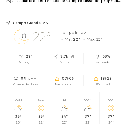
(6) a assinatura dos Termos de Compromisso do programa
“Bônus Sonho de Morar”. Ao todo, 14...
Campo Grande, MS
22°
Tempo limpo
Mín.
22°
Máx.
35°
22°
2.7km/h
63%
Sensação
Vento
Umidade
0%
07h05
18h23
(0mm)
Chance de chuva
Nascer do sol
Pôr do sol
DOM
SEG
TER
QUA
QUI
36°
35°
34°
37°
37°
26°
22°
20°
22°
24°