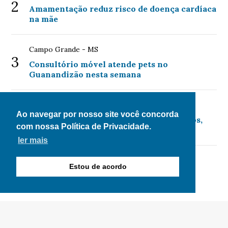
2
Amamentação reduz risco de doença cardíaca
na mãe
Campo Grande - MS
3
Consultório móvel atende pets no
Guanandizão nesta semana
Economia
4
Ao navegar por nosso site você concorda
Mulheres são maioria no setor de seguros,
com nossa Política de Privacidade.
mas minoria na liderança
ler mais
Política
Estou de acordo
5
PT oficializa candidatura de Lula à
Presidência