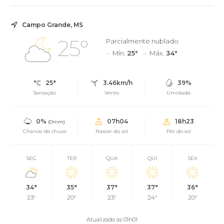
Campo Grande, MS
25°
Parcialmente nublado
Mín.
25°
Máx.
34°
25°
3.46km/h
39%
Sensação
Vento
Umidade
0%
07h04
18h23
(0mm)
Chance de chuva
Nascer do sol
Pôr do sol
SEG
TER
QUA
QUI
SEX
34°
35°
37°
37°
36°
23°
20°
23°
24°
20°
Atualizado às 01h01