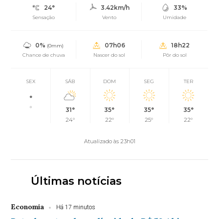
24°
3.42km/h
33%
Sensação
Vento
Umidade
0%
07h06
18h22
(0mm)
Chance de chuva
Nascer do sol
Pôr do sol
SEX
SÁB
DOM
SEG
TER
°
°
31°
35°
35°
35°
24°
22°
25°
22°
Atualizado às 23h01
Últimas notícias
Economia
Há 17 minutos