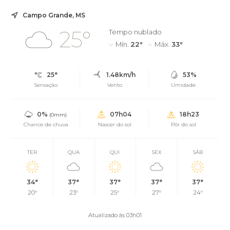
Campo Grande, MS
25°
Tempo nublado
Mín.
22°
Máx.
33°
25°
1.48km/h
53%
Sensação
Vento
Umidade
0%
07h04
18h23
(0mm)
Chance de chuva
Nascer do sol
Pôr do sol
TER
QUA
QUI
SEX
SÁB
34°
37°
37°
37°
37°
20°
23°
25°
27°
24°
Atualizado às 03h01