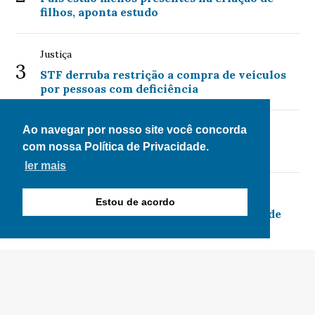
filhos, aponta estudo
Justiça
3
STF derruba restrição a compra de veículos
por pessoas com deficiência
Ao navegar por nosso site você concorda
Campo Grande - MS
4
com nossa Política de Privacidade.
Funsat encerra semana com 913 vagas
ler mais
Política
Estou de acordo
5
TRE-RJ abre urna para o público e defende
segurança do voto eletrônico
© Copyright 2026 - Clique News - Todos os direitos
reservados