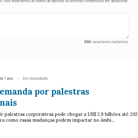
lo. Nos reservamos ao direito de reprovar ou eliminar comentários em desacordo
500
caracteres restantes.
Há 1 ano
Em Sociedade
demanda por palestras
nais
 palestras corporativas pode chegar a US$ 2,9 bilhões até 202
ica como essas mudanças podem impactar no âmbi...