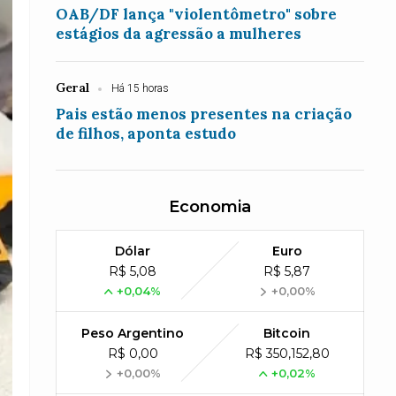
OAB/DF lança "violentômetro" sobre
estágios da agressão a mulheres
Geral
Há 15 horas
Pais estão menos presentes na criação
de filhos, aponta estudo
Economia
Dólar
Euro
R$ 5,08
R$ 5,87
+0,04%
+0,00%
Peso Argentino
Bitcoin
R$ 0,00
R$ 350,152,80
+0,00%
+0,02%