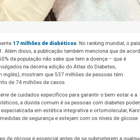
mente
17 milhões de diabéticos
. No ranking mundial, o paí
. Além disso, a publicação também menciona que de acor
 50% da população não sabe que tem a doença – que é
ivulgados na décima edição do Atlas do Diabetes,
em inglês), mostram que 537 milhões de pessoas têm
nto de 74 milhões de casos.
rie de cuidados específicos para garantir o bem-estar e a
estéticos, a dúvida comum é se pessoas com diabetes pode
specializada em estética integrativa e ortomolecular, Kari
 medidas de segurança e estejam com os níveis de glicose
ices de glicose é essencial antes de se submeterem a qualqu