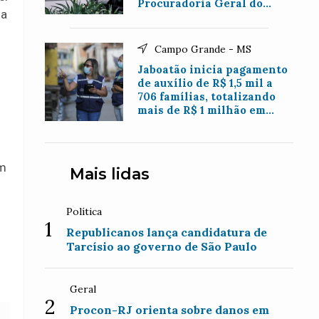
Procuradoria Geral do
ma
Município de Nova Iguaçu
Campo Grande - MS
Jaboatão inicia pagamento
de auxílio de R$ 1,5 mil a
706 famílias, totalizando
mais de R$ 1 milhão em
benefícios
um
Mais lidas
Política
1
Republicanos lança candidatura de
Tarcísio ao governo de São Paulo
Geral
2
Procon-RJ orienta sobre danos em