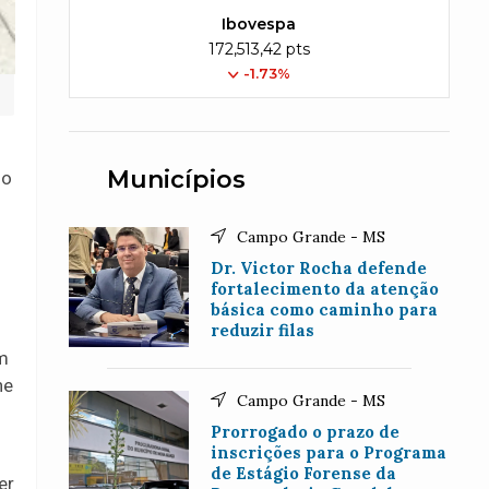
Ibovespa
172,513,42 pts
-1.73%
s
Municípios
do
Campo Grande - MS
Dr. Victor Rocha defende
fortalecimento da atenção
básica como caminho para
reduzir filas
m
ne
Campo Grande - MS
Prorrogado o prazo de
inscrições para o Programa
de Estágio Forense da
er