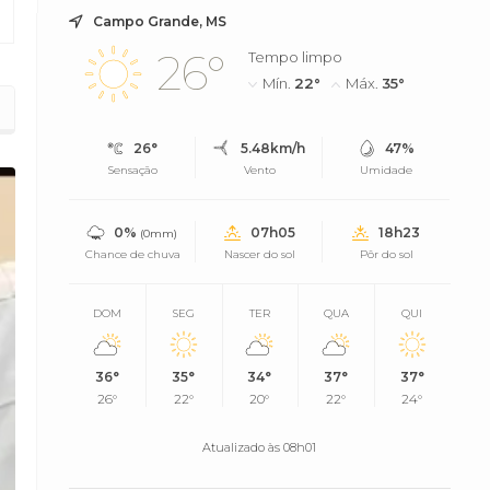
Campo Grande, MS
26°
Tempo limpo
Mín.
22°
Máx.
35°
26°
5.48km/h
47%
Sensação
Vento
Umidade
0%
07h05
18h23
(0mm)
Chance de chuva
Nascer do sol
Pôr do sol
DOM
SEG
TER
QUA
QUI
36°
35°
34°
37°
37°
26°
22°
20°
22°
24°
Atualizado às 08h01