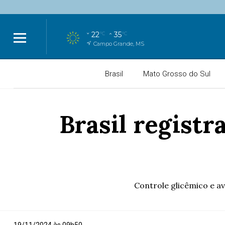
22
35
°C
°C
Campo Grande, MS
Brasil
Mato Grosso do Sul
Brasil registr
Controle glicêmico e a