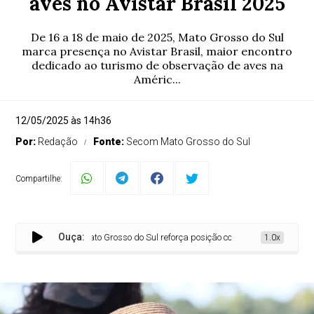
aves no Avistar Brasil 2025
De 16 a 18 de maio de 2025, Mato Grosso do Sul
marca presença no Avistar Brasil, maior encontro
dedicado ao turismo de observação de aves na
Améric...
12/05/2025 às 14h36
Por:
Redação
Fonte:
Secom Mato Grosso do Sul
Compartilhe:
Ouça:
Mato Grosso do Sul reforça posição como importante destino de
1.0x