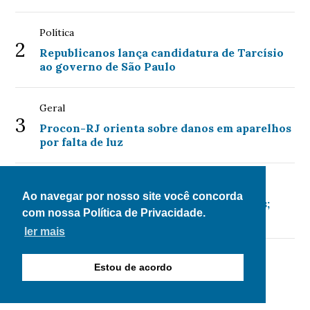
Política
2
Republicanos lança candidatura de Tarcísio
ao governo de São Paulo
Geral
3
Procon-RJ orienta sobre danos em aparelhos
por falta de luz
Economia
4
Ao navegar por nosso site você concorda
Mega-Sena acumula para R$ 135 milhões;
com nossa Política de Privacidade.
confira as dezenas sorteadas
ler mais
Economia
Estou de acordo
5
Programa de renegociação de dívidas é
prorrogado até 31 de agosto