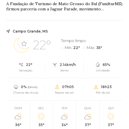
A Fundação de Turismo de Mato Grosso do Sul (FundturMS)
firmou parceria com a Jaguar Parade, movimento
internacional que utiliza a arte como ferram...
Campo Grande, MS
22°
Tempo limpo
Mín.
22°
Máx.
35°
22°
2.14km/h
65%
Sensação
Vento
Umidade
0%
07h05
18h23
(0mm)
Chance de chuva
Nascer do sol
Pôr do sol
DOM
SEG
TER
QUA
QUI
36°
35°
34°
37°
37°