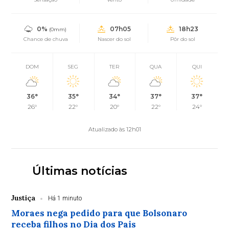
0%
07h05
18h23
(0mm)
Chance de chuva
Nascer do sol
Pôr do sol
DOM
SEG
TER
QUA
QUI
36°
35°
34°
37°
37°
26°
22°
20°
22°
24°
Atualizado às 12h01
Últimas notícias
Justiça
Há 1 minuto
Moraes nega pedido para que Bolsonaro
receba filhos no Dia dos Pais