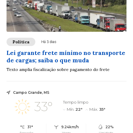
Política
Há 3 dias
Lei garante frete mínimo no transporte
de cargas; saiba o que muda
Texto amplia fiscalização sobre pagamento do frete
Campo Grande, MS
33°
Tempo limpo
Mín.
22°
Máx.
35°
31°
9.24km/h
22%
Sensação
Vento
Umidade