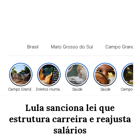
Brasil
Mato Grosso do Sul
Campo Grande
Campo Grande - MS
Direitos Humanos
Saúde
Saúde
Campo Gra
Lula sanciona lei que
estrutura carreira e reajusta
salários