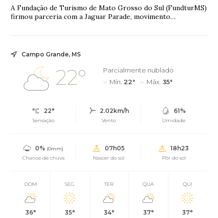
A Fundação de Turismo de Mato Grosso do Sul (FundturMS)
firmou parceria com a Jaguar Parade, movimento
internacional que utiliza a arte como ferram...
Campo Grande, MS
22°
Parcialmente nublado
Mín.
22°
Máx.
35°
22°
2.02km/h
61%
Sensação
Vento
Umidade
0%
07h05
18h23
(0mm)
Chance de chuva
Nascer do sol
Pôr do sol
DOM
SEG
TER
QUA
QUI
36°
35°
34°
37°
37°