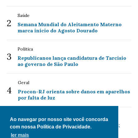
Saúde
2
Semana Mundial do Aleitamento Materno
marca início do Agosto Dourado
Política
3
Republicanos lança candidatura de Tarcísio
ao governo de São Paulo
Geral
4
Procon-RJ orienta sobre danos em aparelhos
por falta de luz
Economia
Ao navegar por nosso site você concorda
5
Mega-Sena acumula para R$ 135 milhões;
com nossa Política de Privacidade.
confira as dezenas sorteadas
ler mais