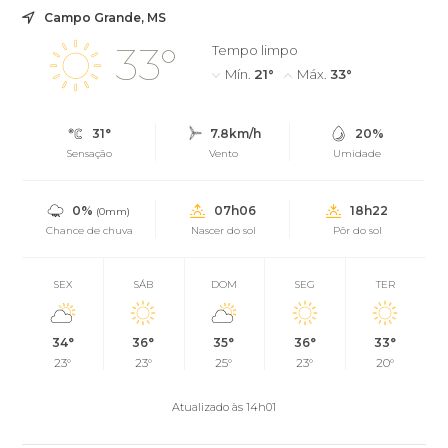
Campo Grande, MS
33°
Tempo limpo
Mín.
21°
Máx.
33°
31°
7.8km/h
20%
Sensação
Vento
Umidade
0%
07h06
18h22
(0mm)
Chance de chuva
Nascer do sol
Pôr do sol
SEX
SÁB
DOM
SEG
TER
34°
36°
35°
36°
33°
23°
23°
25°
23°
20°
Atualizado às 14h01