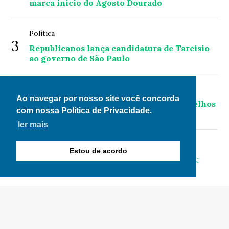
marca início do Agosto Dourado
Política
3
Republicanos lança candidatura de Tarcísio
ao governo de São Paulo
Geral
4
Ao navegar por nosso site você concorda
Procon-RJ orienta sobre danos em aparelhos
com nossa Política de Privacidade.
por falta de luz
ler mais
Economia
Estou de acordo
5
Mega-Sena acumula para R$ 135 milhões;
confira as dezenas sorteadas
© Copyright 2026 - Clique News - Todos os direitos
reservados