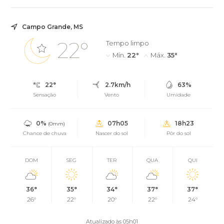
Campo Grande, MS
22°
Tempo limpo
Mín.
22°
Máx.
35°
22°
2.7km/h
63%
Sensação
Vento
Umidade
0%
07h05
18h23
(0mm)
Chance de chuva
Nascer do sol
Pôr do sol
DOM
SEG
TER
QUA
QUI
36°
35°
34°
37°
37°
26°
22°
20°
22°
24°
Atualizado às 05h01