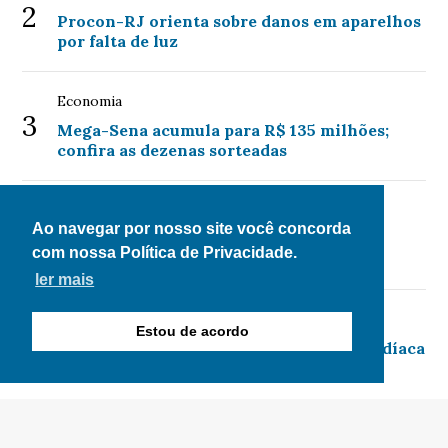
2
Procon-RJ orienta sobre danos em aparelhos
por falta de luz
Economia
3
Mega-Sena acumula para R$ 135 milhões;
confira as dezenas sorteadas
Economia
4
Ao navegar por nosso site você concorda
Programa de renegociação de dívidas é
com nossa Política de Privacidade.
prorrogado até 31 de agosto
ler mais
Saúde
Estou de acordo
5
Amamentação reduz risco de doença cardíaca
na mãe