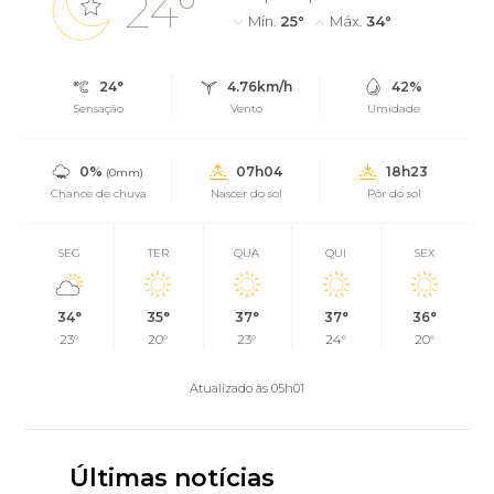
24°
Mín.
25°
Máx.
34°
24°
4.76km/h
42%
Sensação
Vento
Umidade
0%
07h04
18h23
(0mm)
Chance de chuva
Nascer do sol
Pôr do sol
SEG
TER
QUA
QUI
SEX
34°
35°
37°
37°
36°
23°
20°
23°
24°
20°
Atualizado às 05h01
Últimas notícias