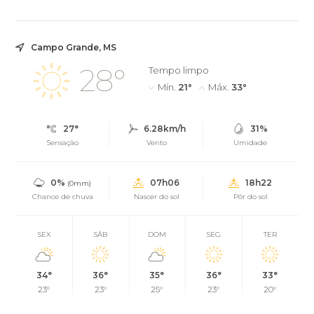
Campo Grande, MS
28°
Tempo limpo
Mín.
21°
Máx.
33°
27°
6.28km/h
31%
Sensação
Vento
Umidade
0%
07h06
18h22
(0mm)
Chance de chuva
Nascer do sol
Pôr do sol
SEX
SÁB
DOM
SEG
TER
34°
36°
35°
36°
33°
23°
23°
25°
23°
20°